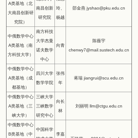
A类基地（北
南昌创新
玲、
邵金燕 jyshao@pku.edu.cn
大南昌创新研
研究院
杨越
究院）
南方科技
中俄数学中心
大学杰曼
陈薇宇
A类基地（南
向青
诺夫数学
chenwy7@mail.sustech.edu.cn
方科技大学）
中心
中俄数学中心
四川大学
张伟
A类基地（成
蒋瑞 jiangrui@scu.edu.cn
数学学院
年
都基地）
中俄数学中心
三峡大学
向长
A类基地（三
三峡数学
刘丽明 llm@ctgu.edu.cn
林
峡大学）
研究中心
中俄数学中心
中国科学
B类基地（中
李嘉